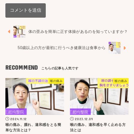
体の歪みを簡単に正す体操があるのを知っていますか？
50歳以上の方が最初に行うべき健康法は食事から
RECOMMEND
喉の痛み
喉の痛み
2024.11.12
2023.12.09
喉の痛み、腫れ、違和感をとる簡
喉の痛み、違和感を早く止める方
単な方法とは？
法とは