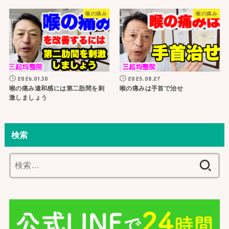
喉の痛み
喉の痛み
2026.01.30
2025.08.27
喉の痛み違和感には第二肋間を刺
喉の痛みは手首で治せ
激しましょう
検索
検
索: