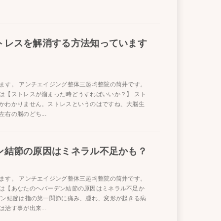
トレスを解消する方法知っています
ます。 アンチエイジング整体三起均整院の筒井です。
は【ストレスが溜まった時どうすればいいか？】 スト
かわかりません。ストレスというのはですね、大脳生
右の脳のどち...
ン結節の原因はミネラル不足かも？
ます。 アンチエイジング整体三起均整院の筒井です。
は【あなたのヘバーデン結節の原因はミネラル不足か
デン結節は指の第一関節に痛み、腫れ、変形が起きる病
治す事が出来...