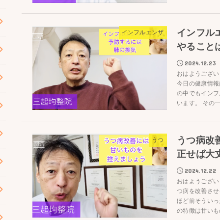
インフル
インフルエンザ
やること
2024.12.23
おはようござい
今日の健康情報
の中でもインフ
います。 その一
うつ病改
うつ
正せば大
2024.12.22
おはようござい
つ病を改善させ
ほど前そういっ
の特徴は甘いもの