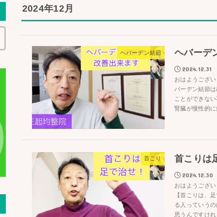
2024年12月
ヘバーデ
ヘバーデン結節
2024.12.31
おはようござい
バーデン結節は
ことができない
腎臓が慢性的に疲
首こりは
首こり
2024.12.30
おはようござい
【首こりは、足
る人っていうの
思うんですけれど