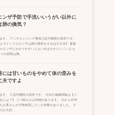
エンザ予防で手洗いいうがい以外に
は肺の換気？
ます。 アンチエイジング整体三起均整院の筒井です。
は【インフルエンザは肺の換気をすれば大丈夫】 家族
ルエンザにかかりやすい人もいればかかりにくい人も
つの原因は胸...
善には甘いものをやめて体の歪みを
丈夫ですよ
ます。 三起均整院の筒井です。 今日の健康情報は【う
るには？】 うつ病の人は特徴があります。 今から20年
たお客さんが大勢来院していた時期がありました。 そ
が大好...