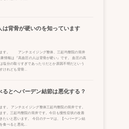
人は背骨が硬いのを知っています
います。 アンチエイジング整体、三起均整院の筒井
健康情報は『高血圧の人は背骨が硬い』です。 血圧の高
は塩分の取りすぎであったりだとか原因不明だという
けれども背骨...
べるとヘバーデン結節は悪化する？
ます。 アンチエイジング整体三起均整院の筒井です。
ます。三起均整院の筒井です。今日も慢性症状の改善
きたいと思います。 今日のテーマは、【ヘバーデン結
食べると悪化...