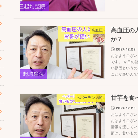
高血圧の
高血圧
か？
2024.12.29
おはようござ
です。 今日の
い原因というの
ことが多いんです
甘芋を食
ヘバーデン結節
2024.12.28
おはようござい
おはようござい
情報を流してい
節は、甘いものを