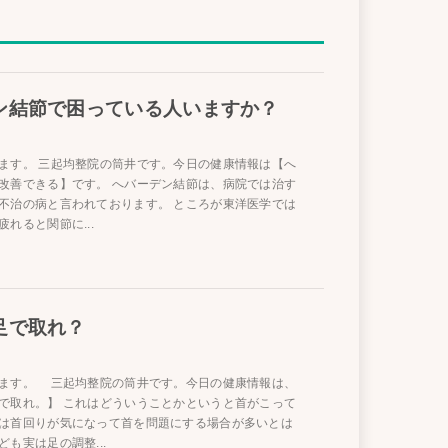
ン結節で困っている人いますか？
ます。 三起均整院の筒井です。今日の健康情報は【へ
改善できる】です。 へバーデン結節は、病院では治す
不治の病と言われております。 ところが東洋医学では
れると関節に...
足で取れ？
ます。 三起均整院の筒井です。今日の健康情報は、
で取れ。】 これはどういうことかというと首がこって
は首回りが気になって首を問題にする場合が多いとは
も実は足の調整...