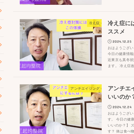
冷え症に
冷え症
ススメ
2024.12.25
おはようござい
今日の健康情報
近東京も真冬状
ます。 冷え症改
アンチエ
アンチエイジング
いいのか
2024.12.24
おはようござい
す。 今日の健
いいのか？】 
す？ 体は食べ物