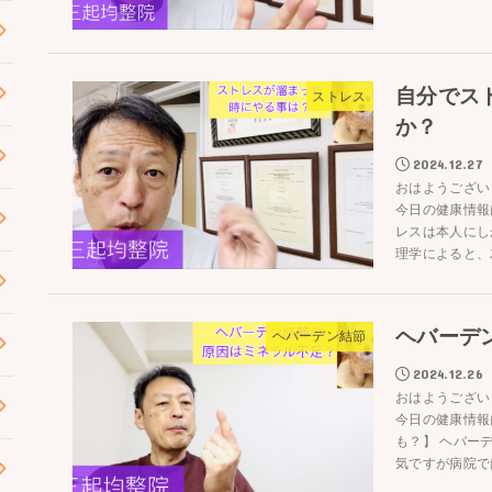
自分でス
ストレス
か？
2024.12.27
おはようござい
今日の健康情報
レスは本人にし
理学によると、左
ヘバーデ
ヘバーデン結節
2024.12.26
おはようござい
今日の健康情報
も？】 ヘバー
気ですが病院では