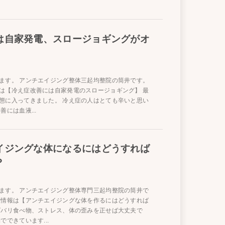
は自家発電、スロージョギングがオ
ます。 アンチエイジング整体三起均整院の筒井です。
は【冷え症改善には自家発電のスロージョギング】 最
態に入ってきました。 冷え症の人はとても辛いと思い
善には血液...
イジングな体になるにはどうすれば
？
ます。 アンチエイジング整体専門三起均整院の筒井で
康情報は【アンチエイジングな体を作るにはどうすれば
ズバリ食べ物、ストレス、体の歪みを正せば大丈夫で
でできています...