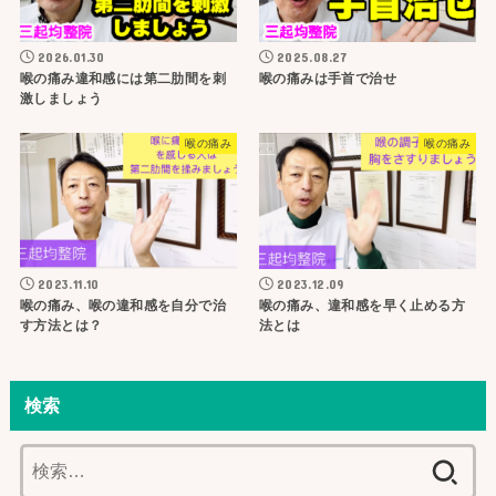
2026.01.30
2025.08.27
喉の痛み違和感には第二肋間を刺
喉の痛みは手首で治せ
激しましょう
喉の痛み
喉の痛み
2023.11.10
2023.12.09
喉の痛み、喉の違和感を自分で治
喉の痛み、違和感を早く止める方
す方法とは？
法とは
検索
検
索: