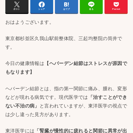
ポスト
シェア
はてブ
送る
Pocket
おはようございます。
東京都杉並区久我山駅前整体院、三起均整院の筒井で
す。
今日の健康情報は
【
ヘバーデン結節はストレスが原因で
もなります】
ヘバーデン結節とは、指の第一関節に痛み、腫れ、変形
などが現れる病気です。現代医学では
「
治すことができ
ない不治の病」
と言われていますが、東洋医学の視点で
は少し違った見方があります。
東洋医学には
「腎臓が慢性的に疲れると関節に異常が出