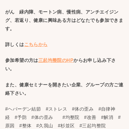
がん 緑内障、モートン病、慢性病、アンチエイジン
グ、若返り、健康に興味ある方はどなたでも参加できま
す。
詳しくは
こちらから
参加希望の方は
三起均整院のHP
からお申し込み下さ
い。
また、健康セミナーを開きたい企業、グループの方ご連
絡下さい
。
#ヘバーデン結節 #ストレス #体の歪み #自律神
経 #予防 #体の歪み #均整院 #改善 #解消 #
原因 #整体 #久我山 #杉並区 #三起均整院