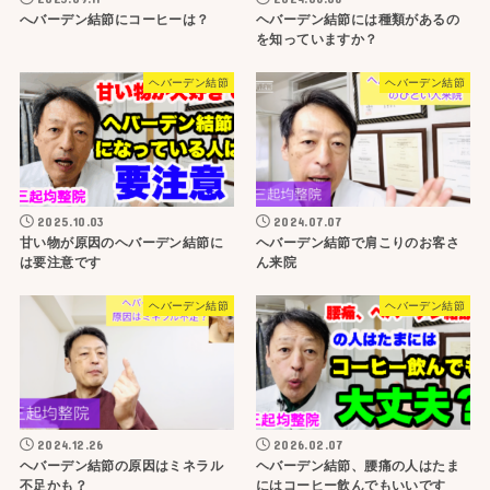
へバーデン結節にコーヒーは？
ヘバーデン結節には種類があるの
を知っていますか？
ヘバーデン結節
ヘバーデン結節
2025.10.03
2024.07.07
甘い物が原因のヘバーデン結節に
ヘバーデン結節で肩こりのお客さ
は要注意です
ん来院
ヘバーデン結節
ヘバーデン結節
2024.12.26
2026.02.07
ヘバーデン結節の原因はミネラル
ヘバーデン結節、腰痛の人はたま
不足かも？
にはコーヒー飲んでもいいです