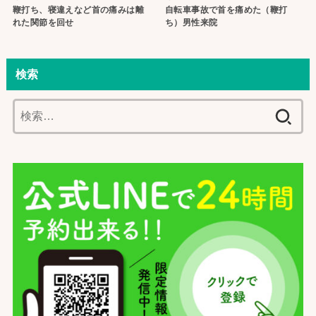
鞭打ち、寝違えなど首の痛みは離
自転車事故で首を痛めた（鞭打
れた関節を回せ
ち）男性来院
検索
検
索: