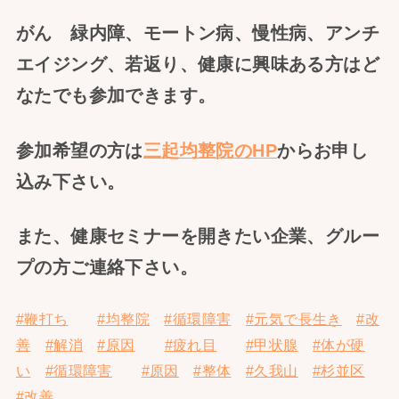
がん 緑内障、モートン病、慢性病、アンチ
エイジング、若返り、健康に興味ある方はど
なたでも参加できます。
参加希望の方は
三起均整院のHP
からお申し
込み下さい。
また、健康セミナーを開きたい企業、グルー
プの方ご連絡下さい。
#鞭打ち
#均整院
#循環障害
#元気で長生き
#改
善
#解消
#原因
#疲れ目
#甲状腺
#体が硬
い
#循環障害
#原因
#整体
#久我山
#杉並区
#改善