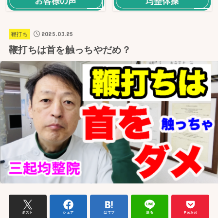
2025.03.25
鞭打ち
鞭打ちは首を触っちやだめ？
ポスト
シェア
はてブ
送る
Pocket