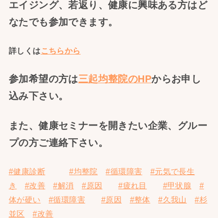
エイジング、若返り、健康に興味ある方はど
なたでも参加できます。
詳しくは
こちらから
参加希望の方は
三起均整院のHP
からお申し
込み下さい。
また、健康セミナーを開きたい企業、グルー
プの方ご連絡下さい。
#健康診断
#均整院
#循環障害
#元気で長生
き
#改善
#解消
#原因
#疲れ目
#甲状腺
#
体が硬い
#循環障害
#原因
#整体
#久我山
#杉
並区
#改善