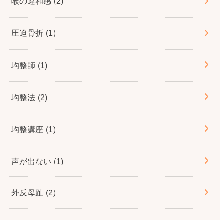
喉の違和感
(2)
圧迫骨折
(1)
均整師
(1)
均整法
(2)
均整講座
(1)
声が出ない
(1)
外反母趾
(2)