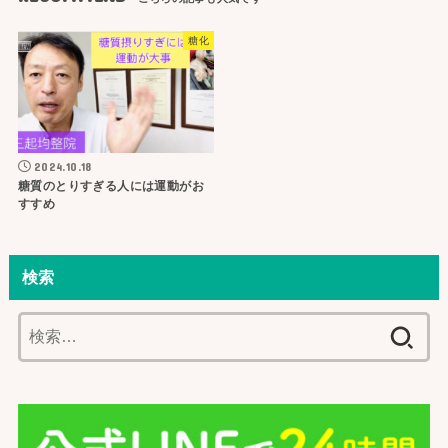
糖化
2024.10.18
糖質のとりすぎる人には運動がお
すすめ
検索
検
索: