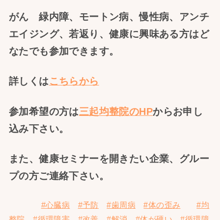
がん 緑内障、モートン病、慢性病、アンチ
エイジング、若返り、健康に興味ある方はど
なたでも参加できます。
詳しくは
こちらから
参加希望の方は
三起均整院のHP
からお申し
込み下さい。
また、健康セミナーを開きたい企業、グルー
プの方ご連絡下さい。
#心臓病
#予防
#歯周病
#体の歪み
#均
整院
#循環障害
#改善
#解消
#体が硬い
#循環障