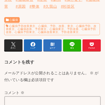
害
#原因
#整体
#久我山
#杉並区
心臓病
心臓病予防改善東京、心臓病、予防、改善、東京、心臓病予防、改
善東京、心臓病改善、予防東京、心臓病東京、予防改善、心臓病予防
改善、心臓病予防東京、心臓病改善東京、予防改善東京、
ポスト
シェア
はてブ
送る
Pocket
コメントを残す
メールアドレスが公開されることはありません。
※
が
付いている欄は必須項目です
コメント
※