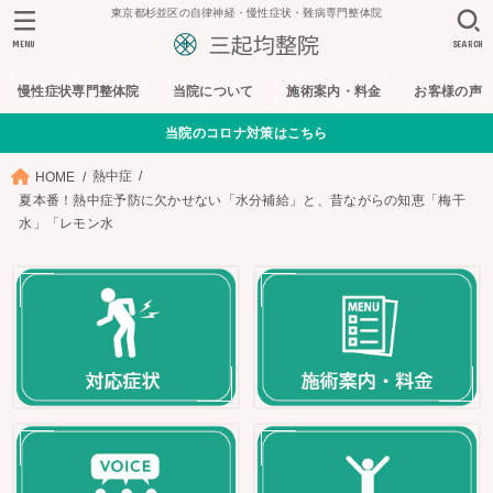
東京都杉並区の自律神経・慢性症状・難病専門整体院
MENU
SEARCH
慢性症状専門整体院
当院について
施術案内・料金
お客様の声
当院のコロナ対策はこちら
熱中症
HOME
夏本番！熱中症予防に欠かせない「水分補給」と、昔ながらの知恵「梅干
水」「レモン水