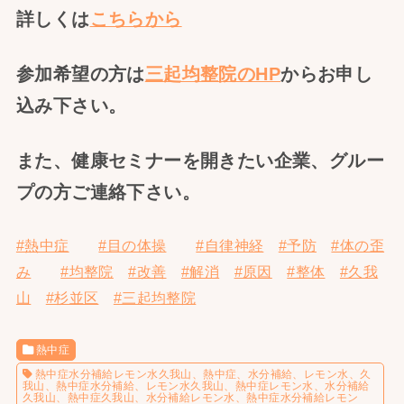
詳しくは
こちらから
参加希望の方は
三起均整院のHP
からお申し
込み下さい。
また、健康セミナーを開きたい企業、グルー
プの方ご連絡下さい。
#熱中症
#目の体操
#自律神経
#予防
#体の歪
み
#均整院
#改善
#解消
#原因
#整体
#久我
山
#杉並区
#三起均整院
熱中症
熱中症水分補給レモン水久我山、熱中症、水分補給、レモン水、久
我山、熱中症水分補給、レモン水久我山、熱中症レモン水、水分補給
久我山、熱中症久我山、水分補給レモン水、熱中症水分補給レモン