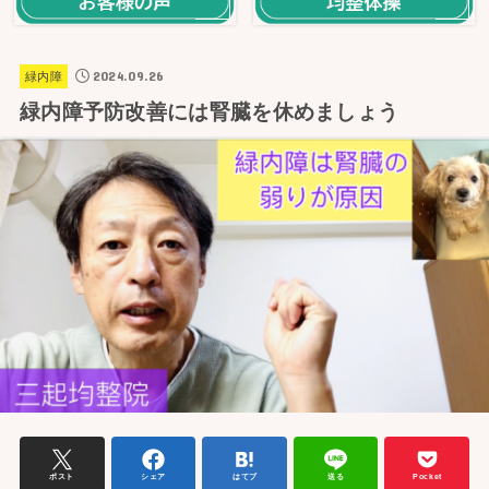
2024.09.26
緑内障
緑内障予防改善には腎臓を休めましょう
ポスト
シェア
はてブ
送る
Pocket