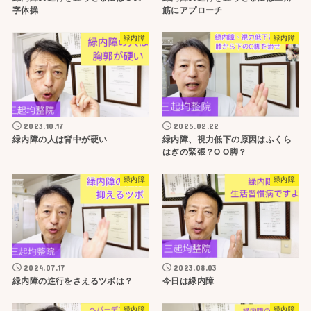
字体操
筋にアプローチ
緑内障
緑内障
2023.10.17
2025.02.22
緑内障の人は背中が硬い
緑内障、視力低下の原因はふくら
はぎの緊張？O O脚？
緑内障
緑内障
2024.07.17
2023.08.03
緑内障の進行をさえるツボは？
今日は緑内障
緑内障
緑内障