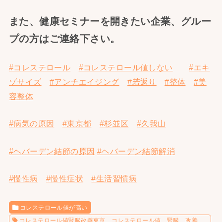
また、健康セミナーを開きたい企業、グルー
プの方はご連絡下さい。
#コレステロール
#コレステロール値しない
#エキ
ゾサイズ
#アンチエイジング
#若返り
#整体
#美
容整体
#病気の原因
#東京都
#杉並区
#久我山
#ヘバーデン結節の原因
#ヘバーデン結節解消
#慢性病
#慢性症状
#生活習慣病
コレステロール値が高い
コレステロール値腎臓改善東京、コレステロール値、腎臓、改善、