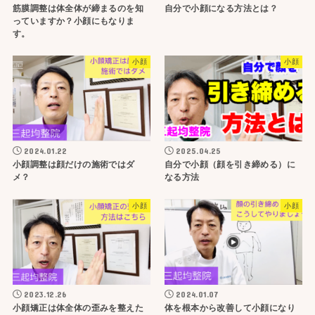
筋膜調整は体全体が締まるのを知
自分で小顔になる方法とは？
っていますか？小顔にもなりま
す。
小顔
小顔
2024.01.22
2025.04.25
小顔調整は顔だけの施術ではダ
自分で小顔（顔を引き締める）に
メ？
なる方法
小顔
小顔
2023.12.26
2024.01.07
小顔矯正は体全体の歪みを整えた
体を根本から改善して小顔になり