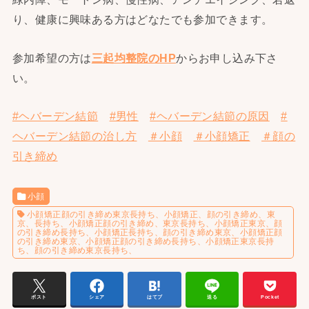
り、健康に興味ある方はどなたでも参加できます。
参加希望の方は
三起均整院のHP
からお申し込み下さ
い。
#ヘバーデン結節
#男性
#ヘバーデン結節の原因
#
ヘバーデン結節の治し方
＃小顔
＃小顔矯正
＃顔の
引き締め
小顔
小顔矯正顔の引き締め東京長持ち、小顔矯正、顔の引き締め、東
京、長持ち、小顔矯正顔の引き締め、東京長持ち、小顔矯正東京、顔
の引き締め長持ち、小顔矯正長持ち、顔の引き締め東京、小顔矯正顔
の引き締め東京、小顔矯正顔の引き締め長持ち、小顔矯正東京長持
ち、顔の引き締め東京長持ち、
ポスト
シェア
はてブ
送る
Pocket