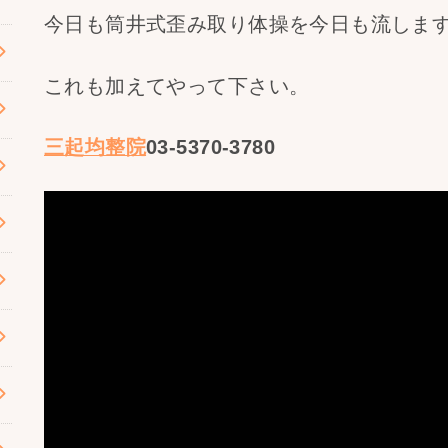
今日も筒井式歪み取り体操を今日も流しま
これも加えてやって下さい。
三起均整院
03-5370-3780