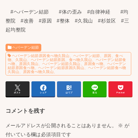
#ヘバーデン結節 #体の歪み #自律神経 #均
整院 #改善 #原因 #整体 #久我山 #杉並区 #三
起均整院
ヘバーデン結節
ヘバーデン結節原因食べ物久我山、ヘバーデン結節、原因、食べ
物、久我山、ヘバーデン結節原因、食べ物久我山、ヘバーデン結節食
べ物、原因久我山、ヘバーデン結節久我山、原因食べ物、ヘバーデン
結節原因食べ物、ヘバーデン結節原因久我山、ヘバーデン結節食べ物
久我山、原因食べ物久我山、
ポスト
シェア
はてブ
送る
Pocket
コメントを残す
メールアドレスが公開されることはありません。
※
が
付いている欄は必須項目です