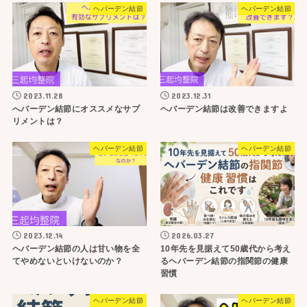
ヘバーデン結節
ヘバーデン結節
2023.11.28
2023.12.31
へバーデン結節にオススメなサプ
ヘバーデン結節は改善できますよ
リメントは？
ヘバーデン結節
ヘバーデン結節
2023.12.14
2026.03.27
ヘバーデン結節の人は甘い物を全
10年先を見据えて50歳代から考え
てやめないといけないのか？
るヘバーデン結節の指関節の健康
習慣
ヘバーデン結節
ヘバーデン結節