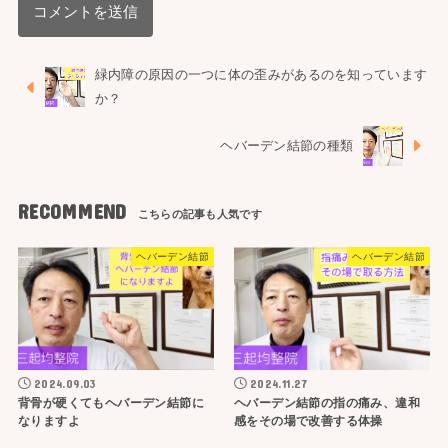
緑内障の原因の一つに体の歪みがあるのを知っています
か？
ヘバーデン結節の種類
RECOMMEND
ヘバーデン結節
ヘバーデン結節
2024.09.03
2024.11.27
背骨が硬くてもヘバーデン結節に
ヘバーデン結節の指の痛み、違和
なりますよ
感をその場で改善する体操