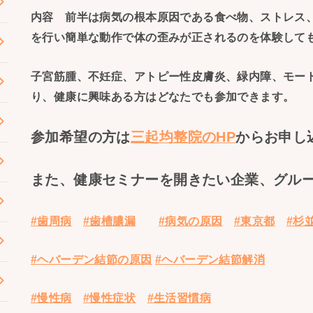
内容 前半は病気の根本原因である食べ物、ストレス
を行い簡単な動作で体の歪みが正されるのを体験して
子宮筋腫、不妊症、アトピー性皮膚炎、緑内障、モー
り、健康に興味ある方はどなたでも参加できます。
参加希望の方は
三起均整院のHP
からお申
また、健康セミナーを開きたい企業、グル
#歯周病
#歯槽膿漏
#病気の原因
#東京都
#杉
#ヘバーデン結節の原因
#ヘバーデン結節解消
#慢性病
#慢性症状
#生活習慣病