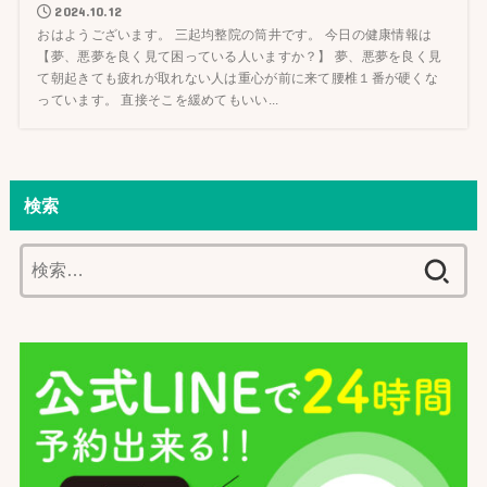
2024.10.12
おはようございます。 三起均整院の筒井です。 今日の健康情報は
【夢、悪夢を良く見て困っている人いますか？】 夢、悪夢を良く見
て朝起きても疲れが取れない人は重心が前に来て腰椎１番が硬くな
っています。 直接そこを緩めてもいい...
検索
検
索: