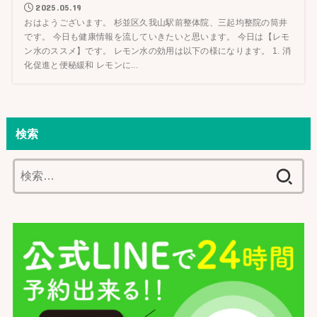
2025.05.19
おはようございます。 杉並区久我山駅前整体院、三起均整院の筒井
です。 今日も健康情報を流していきたいと思います。 今日は【レモ
ン水のススメ】です。 レモン水の効用は以下の様になります。 1. 消
化促進と便秘緩和 レモンに...
検索
検
索: