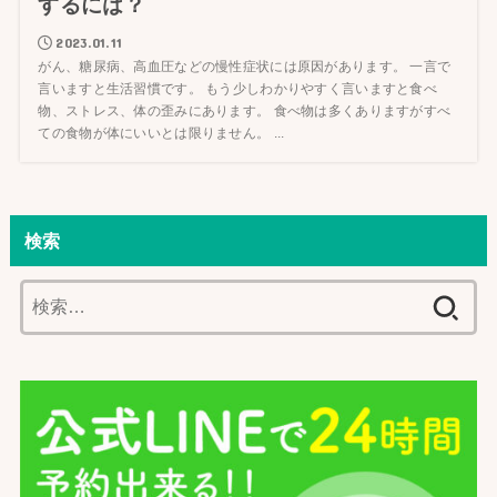
するには？
2023.01.11
がん、糖尿病、高血圧などの慢性症状には原因があります。 一言で
言いますと生活習慣です。 もう少しわかりやすく言いますと食べ
物、ストレス、体の歪みにあります。 食べ物は多くありますがすべ
ての食物が体にいいとは限りません。 ...
検索
検
索: