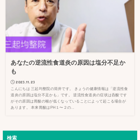
あなたの逆流性食道炎の原因は塩分不足か
も
2023.11.23
こんにちは 三起均整院の筒井です。 きょうの健康情報は「逆流性食
道炎の原因は塩分不足かも」です。 逆流性食道炎の症状は呑酸です
がその原因は胃酸の喉が低くなっていることによって起こる場合が
あります。 本来胃酸はPH１〜２の...
検索