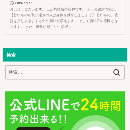
2024.10.18
おはようございます。 三起均整院の筒井です。 今日の健康情報は
【甘いものを取り過ぎの人は身体を動かしましょう】 甘いもの、糖
質を摂りすぎますと中性脂肪が増えます。 そして脂肪肝の原因とな
ります。 また、糖化が起こり生活習...
検索
検
索: