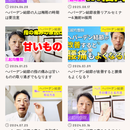
2024.06.28
2025.08.17
ヘバーデン結節の人は梅雨の時期
ヘバーデン結節改善リアルセミナ
は要注意
ー&施術in福岡
ヘバーデン結節
ヘバーデン結節
2026.01.25
2026.03.09
ヘバーデン結節の指の痛みは甘い
ヘバーデン結節が改善すると腰痛
ものの取り過ぎでもなります
もよくなる？
ヘバーデン結節
ヘバーデン結節
2024.07.25
2024.05.16