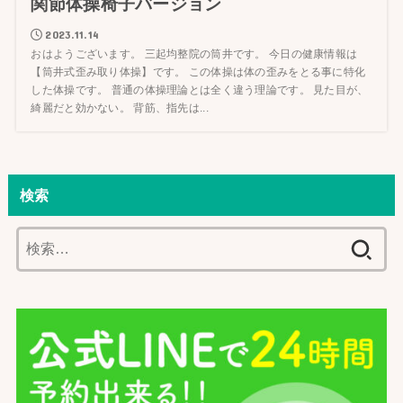
関節体操椅子バージョン
2023.11.14
おはようございます。 三起均整院の筒井です。 今日の健康情報は
【筒井式歪み取り体操】です。 この体操は体の歪みをとる事に特化
した体操です。 普通の体操理論とは全く違う理論です。 見た目が、
綺麗だと効かない。 背筋、指先は...
検索
検
索: