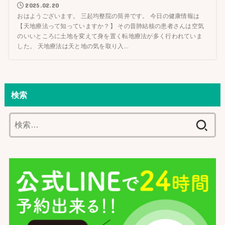
2025.02.20
おはようございます。 三起均整院の筒井です。 今日の健康情報は
【天地療法って知っていますか？】 その昔肺結核の患者さんは空気
のいいところに土地を変えて身を置く転地療法が多く行われていま
した。 天地療法は天と地の気を取り入...
検索
検
索: