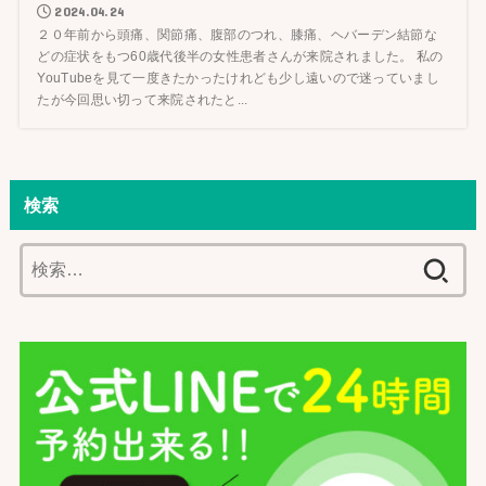
2024.04.24
２０年前から頭痛、関節痛、腹部のつれ、膝痛、ヘバーデン結節な
どの症状をもつ60歳代後半の女性患者さんが来院されました。 私の
YouTubeを見て一度きたかったけれども少し遠いので迷っていまし
たが今回思い切って来院されたと...
検索
検
索: