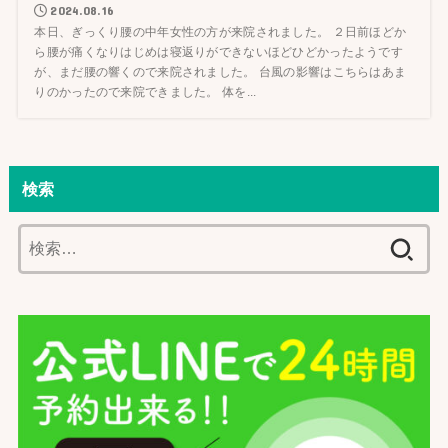
2024.08.16
本日、ぎっくり腰の中年女性の方が来院されました。 ２日前ほどか
ら腰が痛くなりはじめは寝返りができないほどひどかったようです
が、まだ腰の響くので来院されました。 台風の影響はこちらはあま
りのかったので来院できました。 体を...
検索
検
索: