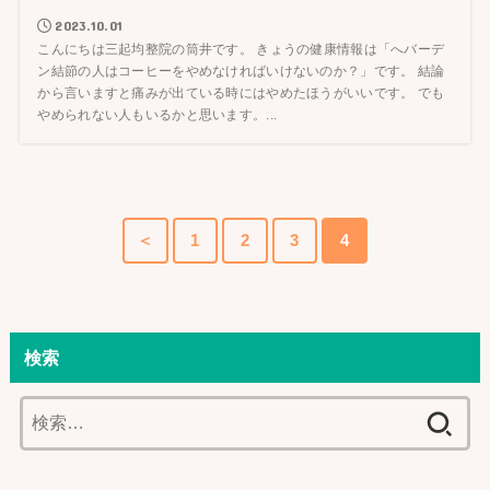
2023.10.01
こんにちは三起均整院の筒井です。 きょうの健康情報は「へバーデ
ン結節の人はコーヒーをやめなければいけないのか？」です。 結論
から言いますと痛みが出ている時にはやめたほうがいいです。 でも
やめられない人もいるかと思います。...
＜
1
2
3
4
検索
検
索: